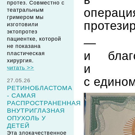
протез. Совместно с
опер
театральным
гримером мы
протези
изготовили
эктопротез
пациентке, которой
— Ис
не показана
и благ
пластическая
хирургия.
и 
читать >>
с едино
27.05.26
РЕТИНОБЛАСТОМА
- САМАЯ
РАСПРОСТРАНЕННАЯ
ВНУТРИГЛАЗНАЯ
ОПУХОЛЬ У
ДЕТЕЙ
Эта злокачественное