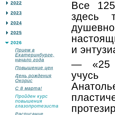
Все 125
2022
2023
здесь т
2024
душевн
2025
наст
2026
и энтузи
Прием в
Екатеринбурге,
начало года
— «25 
Повышение цен
учусь
День рождения
Окорис
Анатоль
С 8 марта!
пластич
Пройден курс
повышения
протези
глазопротезиста
Расписание