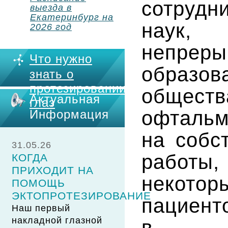
сотрудн
выезда в
Екатеринбург на
наук,
2026 год
непрер
Что нужно
образов
знать о
протезировании
общес
Актуальная
глаз
офталь
Информация
на собс
31.05.26
работы,
КОГДА
ПРИХОДИТ НА
некото
ПОМОЩЬ
ЭКТОПРОТЕЗИРОВАНИЕ
пацие
Наш первый
накладной глазной
в офт