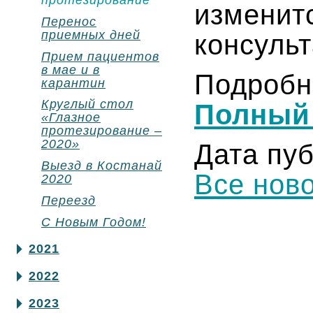
протезирование
измени
Перенос
приемных дней
консуль
Прием пациентов
в мае и в
Подроб
карантин
Круглый стол
Полный
«Глазное
протезирование –
2020»
Дата пуб
Выезд в Костанай
Все нов
2020
Переезд
С Новым Годом!
2021
2022
2023