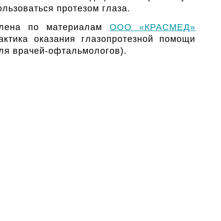
ользоваться протезом глаза.
овлена по материалам
ООО «КРАСМЕД»
ктика оказания глазопротезной помощи
для
врачей-офтальмологов
).