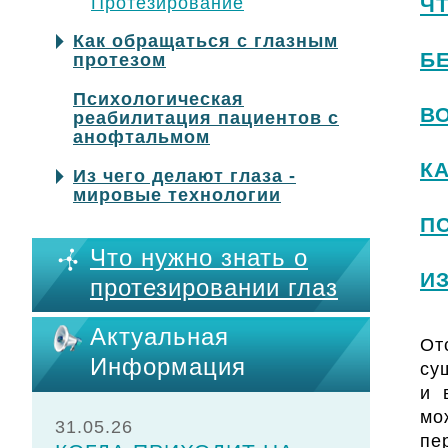
Протезирование
Ч
Как обращаться с глазным
Б
протезом
Психологическая
В
реабилитация пациентов с
анофтальмом
К
Из чего делают глаза -
мировые технологии
П
Что нужно знать о
И
протезировании глаз
Актуальная
От
Информация
су
и 
мо
31.05.26
пе