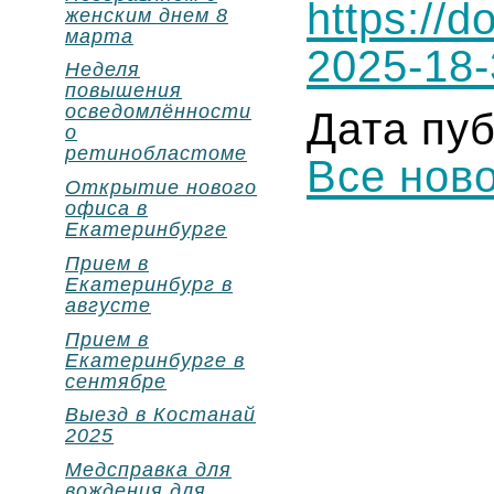
https://
женским днем 8
марта
2025-18-
Неделя
повышения
осведомлённости
Дата пуб
о
ретинобластоме
Все нов
Открытие нового
офиса в
Екатеринбурге
Прием в
Екатеринбург в
августе
Прием в
Екатеринбурге в
сентябре
Выезд в Костанай
2025
Медсправка для
вождения для