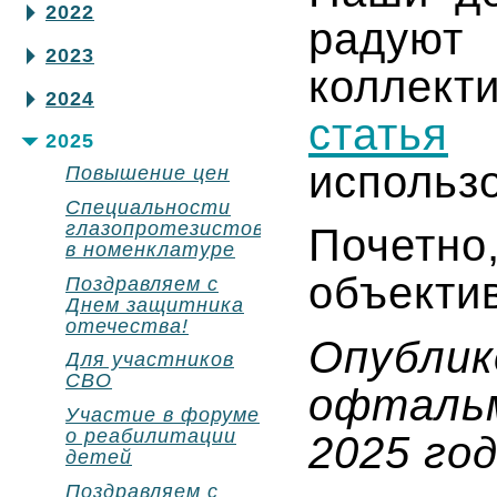
2022
радую
2023
коллект
2024
статья
2025
использо
Повышение цен
Специальности
глазопротезистов
Почет
в номенклатуре
объекти
Поздравляем с
Днем защитника
отечества!
Опубли
Для участников
СВО
офталь
Участие в форуме
о реабилитации
2025 год
детей
Поздравляем с