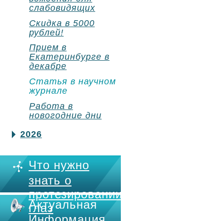
слабовидящих
Скидка в 5000
рублей!
Прием в
Екатеринбурге в
декабре
Статья в научном
журнале
Работа в
новогодние дни
2026
Что нужно
знать о
протезировании
Актуальная
глаз
Информация