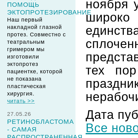
ноября 
ПОМОЩЬ
ЭКТОПРОТЕЗИРОВАНИЕ
широко 
Наш первый
единст
накладной глазной
протез. Совместно с
сплочен
театральным
гримером мы
предста
изготовили
эктопротез
тех пор
пациентке, которой
не показана
празд
пластическая
нерабоч
хирургия.
читать >>
Дата пуб
27.05.26
РЕТИНОБЛАСТОМА
Все нов
- САМАЯ
РАСПРОСТРАНЕННАЯ