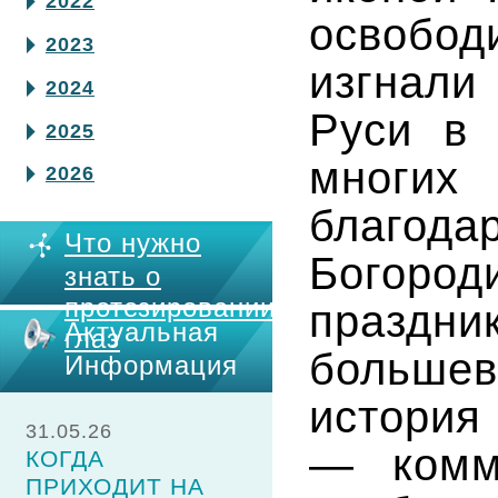
2022
освобод
2023
изгнали
2024
Руси в 
2025
многи
2026
благо
Что нужно
Богород
знать о
протезировании
празд
Актуальная
глаз
больше
Информация
история
31.05.26
— комму
КОГДА
ПРИХОДИТ НА