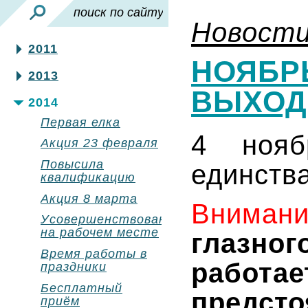
Новост
2011
НОЯБР
2013
ВЫХО
2014
Первая елка
4 нояб
Акция 23 февраля
Повысила
единства
квалификацию
Акция 8 марта
Внимани
Усовершенствования
на рабочем месте
глазно
Время работы в
рабо
праздники
Бесплатный
предс
приём