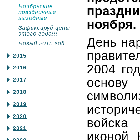
Ноябрьские
праздн
праздничные
выходные
ноября.
Зафиксируй цены
этого года!!!
День на
Новый 2015 год
правите
2015
2004 го
2016
основу
2017
2018
символи
2019
историч
2020
войска
2021
иконой 