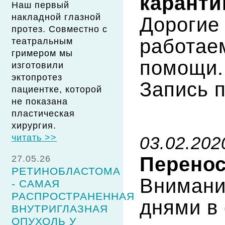
каранти
Наш первый
накладной глазной
Дорогие
протез. Совместно с
работае
театральным
гримером мы
помощи.
изготовили
эктопротез
Запись 
пациентке, которой
не показана
пластическая
хирургия.
читать >>
03.02.202
Перенос
27.05.26
РЕТИНОБЛАСТОМА
Внимани
- САМАЯ
РАСПРОСТРАНЕННАЯ
днями в
ВНУТРИГЛАЗНАЯ
ОПУХОЛЬ У