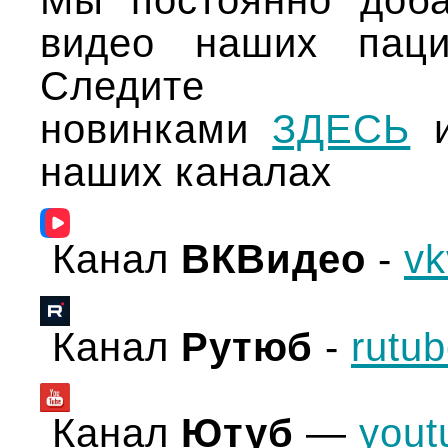
Мы постоянно доб
видео наших паци
Следите
новинками
ЗДЕСЬ
и
наших каналах
Канал
ВКВидео
-
vk
Канал
Рутюб
-
rutu
Канал
Ютуб
—
you