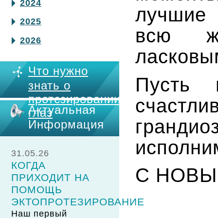
2024
лучшие 
2025
всю ж
2026
ласковы
Что нужно
Пусть 
знать о
протезировании
счастл
Актуальная
глаз
гран
Информация
исполн
31.05.26
КОГДА
С НОВЫ
ПРИХОДИТ НА
ПОМОЩЬ
ЭКТОПРОТЕЗИРОВАНИЕ
Наш первый