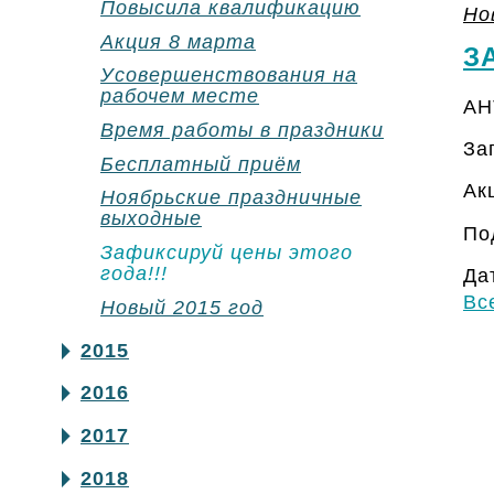
Повысила квалификацию
Но
Акция 8 марта
З
Усовершенствования на
рабочем месте
АН
Время работы в праздники
За
Бесплатный приём
Ак
Ноябрьские праздничные
выходные
По
Зафиксируй цены этого
года!!!
Да
Вс
Новый 2015 год
2015
2016
2017
2018