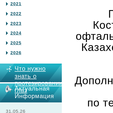
2021
2022
Кос
2023
офталь
2024
2025
Казах
2026
Что нужно
знать о
Дополн
протезировании
Актуальная
глаз
Информация
по т
31.05.26