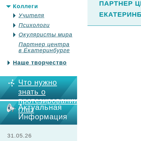
ПАРТНЕР Ц
Коллеги
ЕКАТЕРИНБ
Учителя
Психологи
Окуляристы мира
Партнер центра
в Екатеринбурге
Наше творчество
Что нужно
знать о
протезировании
Актуальная
глаз
Информация
31.05.26