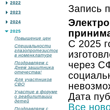
2022
Запись п
2023
Электр
2024
приним
2025
Повышение цен
С 2025 г
Специальности
глазопротезистов
изготов
в номенклатуре
через С
Поздравляем с
Днем защитника
отечества!
социаль
Для участников
невозмо
СВО
Участие в форуме
Дата пуб
о реабилитации
детей
Все нов
Поздравляем с