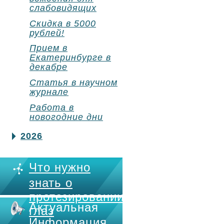
слабовидящих
Скидка в 5000
рублей!
Прием в
Екатеринбурге в
декабре
Статья в научном
журнале
Работа в
новогодние дни
2026
Что нужно
знать о
протезировании
Актуальная
глаз
Информация