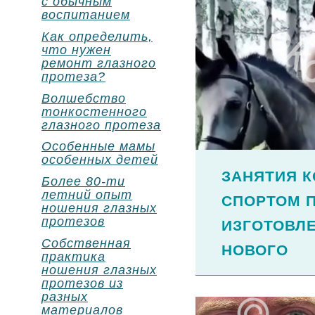
с обычным
воспитанием
Как определить,
что нужен
ремонт глазного
протеза?
Волшебство
тонкостенного
глазного протеза
Особенные мамы
особенных детей
ЗАНЯТИЯ 
Более 80-ти
летний опыт
СПОРТОМ 
ношения глазных
протезов
ИЗГОТОВЛ
Собственная
НОВОГО
практика
ношения глазных
протезов из
разных
материалов