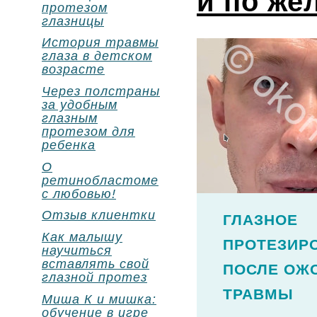
и по же
протезом
глазницы
История травмы
глаза в детском
возрасте
Через полстраны
за удобным
глазным
протезом для
ребенка
О
ретинобластоме
с любовью!
Отзыв клиентки
ГЛАЗНОЕ
Как малышу
ПРОТЕЗИР
научиться
вставлять свой
ПОСЛЕ ОЖ
глазной протез
ТРАВМЫ
Миша К и мишка:
обучение в игре