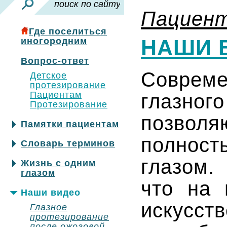
Пациен
Где поселиться
НАШИ 
иногородним
Вопрос-ответ
Совреме
Детское
протезирование
Пациентам
глазн
Протезирование
позвол
Памятки пациентам
полнос
Словарь терминов
глазом.
Жизнь с одним
глазом
что на 
Наши видео
искусс
Глазное
протезирование
после ожоговой