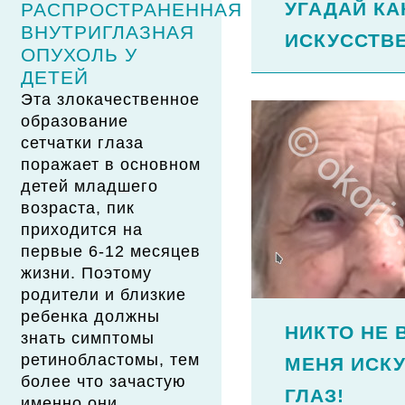
УГАДАЙ КА
РАСПРОСТРАНЕННАЯ
ВНУТРИГЛАЗНАЯ
ИСКУССТВ
ОПУХОЛЬ У
ДЕТЕЙ
Эта злокачественное
образование
сетчатки глаза
поражает в основном
детей младшего
возраста, пик
приходится на
первые 6-12 месяцев
жизни. Поэтому
родители и близкие
ребенка должны
НИКТО НЕ В
знать симптомы
ретинобластомы, тем
МЕНЯ ИСК
более что зачастую
ГЛАЗ!
именно они