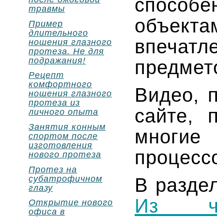
способ
травмы
объек
Пример
длительного
впеча
ношения глазного
протеза. Не для
подражания!
предмет
Рецепт
комфортного
Видео, 
ношения глазного
протеза из
сайте, 
личного опыта
Занятия конным
многие
спортом после
изготовления
процесс
нового протеза
Протез на
субатрофичном
В разде
глазу
Из ч
Открытие нового
офиса в