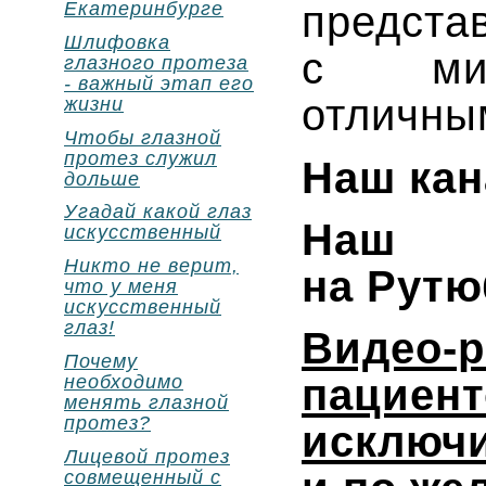
предста
Екатеринбурге
Шлифовка
с мир
глазного протеза
- важный этап его
отличны
жизни
Чтобы глазной
протез служил
Наш кан
дольше
Угадай какой глаз
На
искусственный
Никто не верит,
на
Рутю
что у меня
искусственный
глаз!
Виде
Почему
необходимо
пацие
менять глазной
протез?
исключи
Лицевой протез
совмещенный с