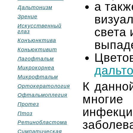
а такж
Дальтонизм
визуал
Зрение
Искусственный
света 
глаз
Конъюнктива
выпаде
Коньюктивит
Цвето
Лагофтальм
дальт
Микрокорнеа
Микрофтальм
К данно
Ортокератология
Офтальмоплегия
многие 
Протез
инфекци
Птоз
заболе
Ретинобластома
Симпатическая