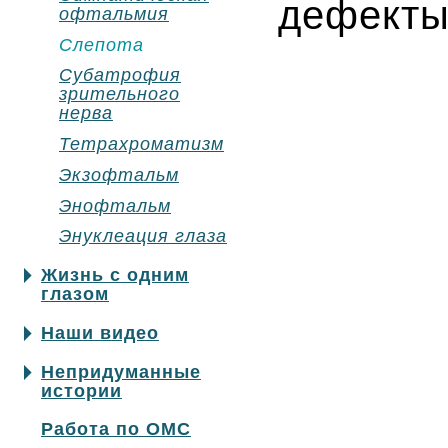
дефекты
офтальмия
Слепота
Субатрофия
зрительного
нерва
Тетрахроматизм
Экзофтальм
Энофтальм
Энуклеация глаза
Жизнь с одним
глазом
Наши видео
Непридуманные
истории
Работа по ОМС