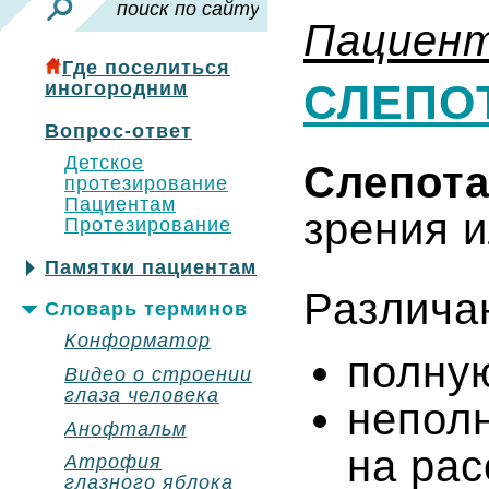
Пациен
Где поселиться
СЛЕПО
иногородним
Вопрос-ответ
Детское
Слепот
протезирование
Пациентам
зрения и
Протезирование
Памятки пациентам
Различа
Словарь терминов
Конформатор
полную
Видео о строении
глаза человека
непол
Анофтальм
на рас
Атрофия
глазного яблока