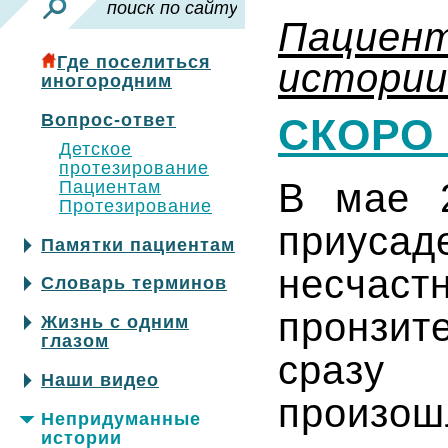
Пациен
Где поселиться
истории
иногородним
Вопрос-ответ
СКОРО 
Детское
протезирование
В мае 2
Пациентам
Протезирование
приусад
Памятки пациентам
несчаст
Словарь терминов
пронзит
Жизнь с одним
глазом
сразу
Наши видео
произо
Непридуманные
истории