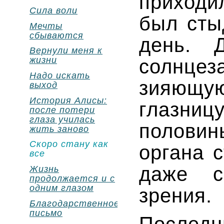
приходи
Сила воли
был сты
Мечты
сбываются
день. 
Вернули меня к
жизни
солнцез
Надо искать
зияющ
выход
История Алисы:
глазниц
после потери
глаза училась
половин
жить заново
Скоро стану как
органа 
все
даже с
Жизнь
продолжается и с
одним глазом
зрения.
Благодарственное
письмо