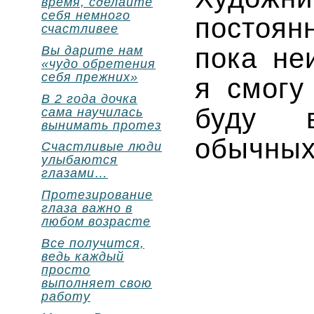
время, сделайте
себя немного
постоянн
счастливее
пока не
Вы дарите нам
«чудо обретения
себя прежних»
я смогу
В 2 года дочка
буду в
сама научилась
вынимать протез
обычных
Счастливые люди
улыбаются
глазами…
Протезирование
глаза важно в
любом возрасте
Все получится,
ведь каждый
просто
выполняет свою
работу