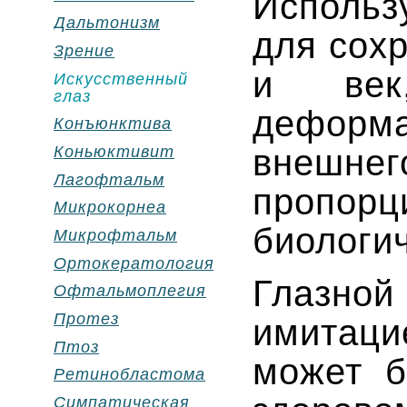
Исполь
Дальтонизм
для сох
Зрение
и век
Искусственный
глаз
деформ
Конъюнктива
Коньюктивит
внешн
Лагофтальм
пропо
Микрокорнеа
биологич
Микрофтальм
Ортокератология
Глазн
Офтальмоплегия
Протез
имитаци
Птоз
может б
Ретинобластома
Симпатическая