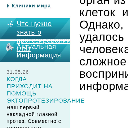
орган и
Клиники мира
клеток 
Однако,
Что нужно
знать о
удалос
протезировании
Актуальная
человек
глаз
Информация
сложно
воспри
31.05.26
КОГДА
информа
ПРИХОДИТ НА
ПОМОЩЬ
ЭКТОПРОТЕЗИРОВАНИЕ
Наш первый
накладной глазной
протез. Совместно с