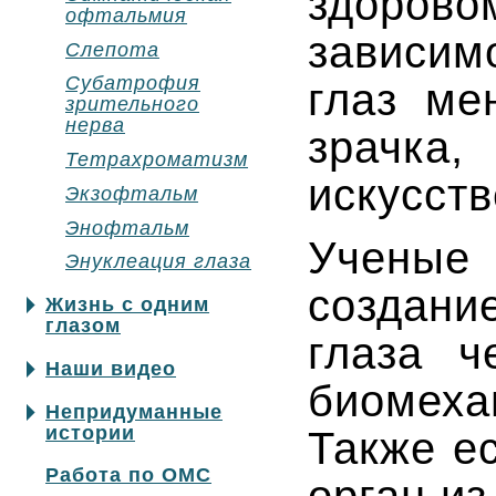
здоро
офтальмия
зависим
Слепота
Субатрофия
глаз ме
зрительного
нерва
зрачка,
Тетрахроматизм
искусств
Экзофтальм
Энофтальм
Ученые 
Энуклеация глаза
создан
Жизнь с одним
глазом
глаза ч
Наши видео
биомех
Непридуманные
истории
Также е
Работа по ОМС