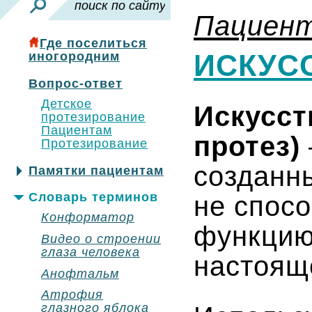
Пациен
Где поселиться
ИСКУС
иногородним
Вопрос-ответ
Детское
Искусст
протезирование
Пациентам
протез)
Протезирование
созданн
Памятки пациентам
Словарь терминов
не спос
Конформатор
функцию
Видео о строении
глаза человека
настоящ
Анофтальм
Атрофия
глазного яблока