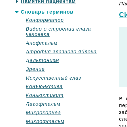
Памятки пациентам
Па
Словарь терминов
С
Конформатор
Видео о строении глаза
человека
Анофтальм
Атрофия глазного яблока
Дальтонизм
Зрение
Искусственный глаз
Конъюнктива
Коньюктивит
В 
Лагофтальм
пе
за
Микрокорнеа
сл
Микрофтальм
зр