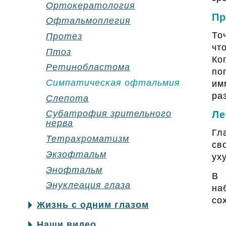
Ортокератология
Пр
Офтальмоплегия
То
Протез
чт
Птоз
Ко
Ретинобластома
по
Симпатическая офтальмия
им
ра
Слепота
Субатрофия зрительного
Ле
нерва
Гл
Тетрахроматизм
св
Экзофтальм
ух
Энофтальм
В 
Энуклеация глаза
на
со
Жизнь с одним глазом
Наши видео