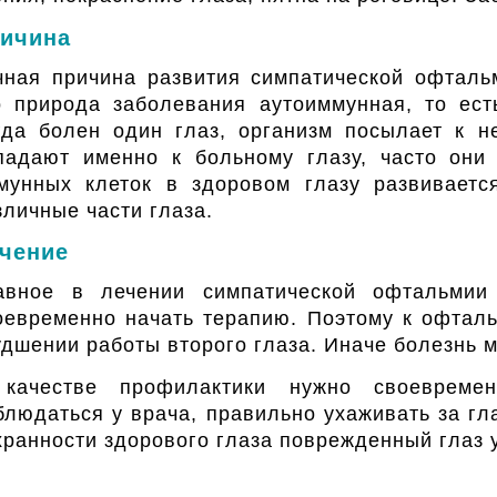
ичина
чная причина развития симпатической офталь
о природа заболевания аутоиммунная, то ест
гда болен один глаз, организм посылает к н
падают именно к больному глазу, часто они
мунных клеток в здоровом глазу развиваетс
зличные части глаза.
чение
авное в лечении симпатической офтальмии
оевременно начать терапию. Поэтому к офтал
удшении работы второго глаза. Иначе болезнь м
качестве профилактики нужно своевремен
блюдаться у врача, правильно ухаживать за г
хранности здорового глаза поврежденный глаз 