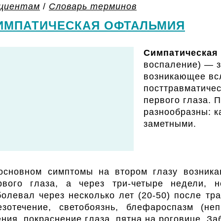
циентам
/
Словарь терминов
ИМПАТИЧЕСКАЯ ОФТАЛЬМИЯ
Симпатическая
воспаление) — з
возникающее вс
посттравматичес
первого глаза. 
разнообразны: к
заметными.
основном симптомы на втором глазу возника
рвого глаза, а через три-четыре недели, н
болевал через несколько лет (20-50) после тр
езотечение, светобоязнь, блефароспазм (не
ения, покраснение глаза, пятна на роговице. З