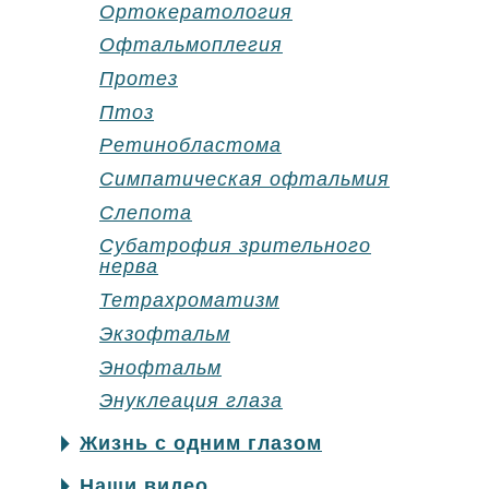
Ортокератология
Офтальмоплегия
Протез
Птоз
Ретинобластома
Симпатическая офтальмия
Слепота
Субатрофия зрительного
нерва
Тетрахроматизм
Экзофтальм
Энофтальм
Энуклеация глаза
Жизнь с одним глазом
Наши видео