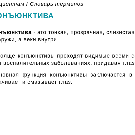
циентам
/
Словарь терминов
ОНЪЮНКТИВА
нъюнктива
- это тонкая, прозрачная, слизиста
аружи, а веки внутри.
толще конъюнктивы проходят видимые всеми с
и воспалительных заболеваниях, придавая глаз
новная функция конъюнктивы заключается в 
ачивает и смазывает глаз.