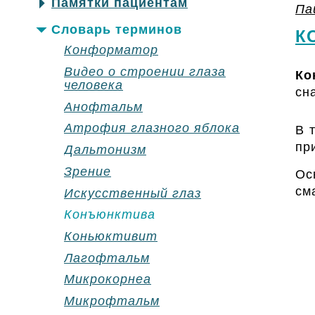
Памятки пациентам
Па
Словарь терминов
К
Конформатор
Видео о строении глаза
Ко
человека
сн
Анофтальм
Атрофия глазного яблока
В 
пр
Дальтонизм
Зрение
Ос
см
Искусственный глаз
Конъюнктива
Коньюктивит
Лагофтальм
Микрокорнеа
Микрофтальм