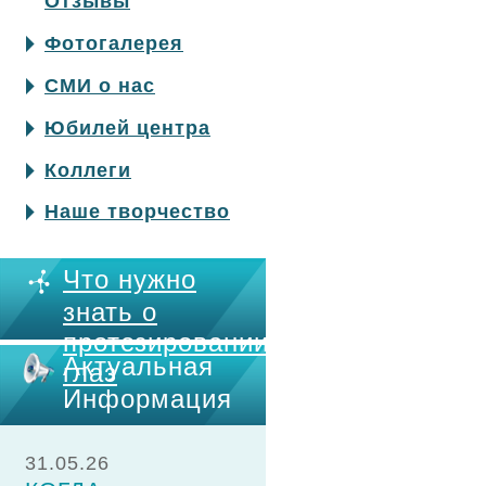
Отзывы
Фотогалерея
СМИ о нас
Юбилей центра
Коллеги
Наше творчество
Что нужно
знать о
протезировании
Актуальная
глаз
Информация
31.05.26