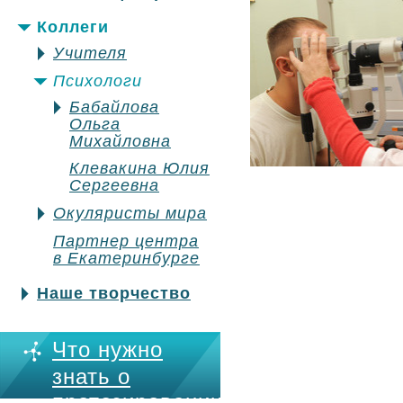
Коллеги
Учителя
Психологи
Бабайлова
Ольга
Михайловна
Клевакина Юлия
Сергеевна
Окуляристы мира
Партнер центра
в Екатеринбурге
Наше творчество
Что нужно
знать о
протезировании