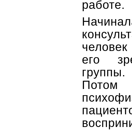
работе.
Начина
консуль
человек
его зр
группы.
Потом 
психофи
пациенто
восприн