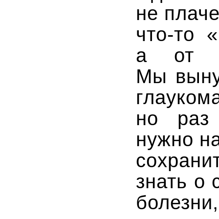
не плаче
что-то
«п
а от к
Мы выну
глауком
но раз
нужно н
сохрани
знать о
боле