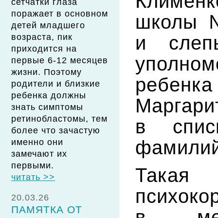
Клименк
сетчатки глаза
поражает в основном
школы 
детей младшего
и слеп
возраста, пик
приходится на
уполно
первые 6-12 месяцев
жизни. Поэтому
ребен
родители и близкие
ребенка должны
Маргар
знать симптомы
ретинобластомы, тем
в спис
более что зачастую
фамилий
именно они
замечают их
первыми.
Такая
читать >>
психоко
20.03.26
ПАМЯТКА ОТ
в мед