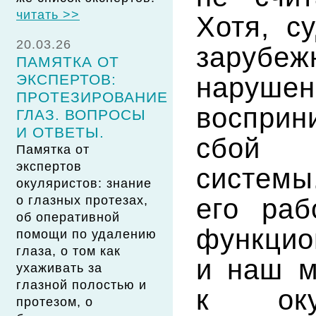
читать >>
Хотя, с
20.03.26
зарубе
ПАМЯТКА ОТ
ЭКСПЕРТОВ:
наруш
ПРОТЕЗИРОВАНИЕ
восприн
ГЛАЗ. ВОПРОСЫ
И ОТВЕТЫ.
сб
Памятка от
экспертов
системы
окуляристов: знание
его раб
о глазных протезах,
об оперативной
функци
помощи по удалению
глаза, о том как
и наш м
ухаживать за
глазной полостью и
к оку
протезом, о