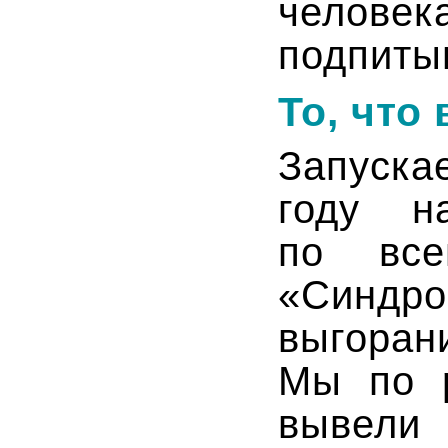
челове
подпитыв
То, что
Запуска
году н
по все
«Синдр
выгор
Мы по р
вывели 