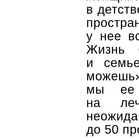
в детст
простра
у нее в
Жизнь 
и семье
може
мы ее 
на ле
неожида
до 50 п