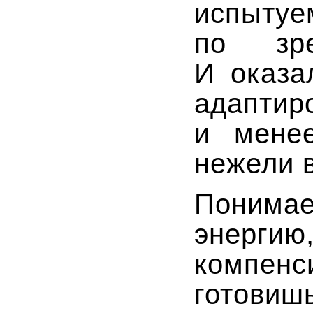
испыту
по зр
И оказа
адапти
и менее
нежели 
Понима
энерги
компен
готовиш