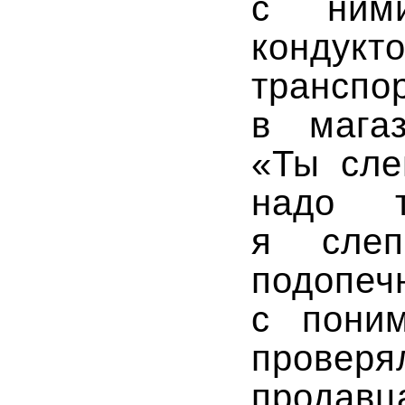
с ними
кондук
транс
в магаз
«Ты сле
надо т
я слеп
подопеч
с пони
проверя
продавц