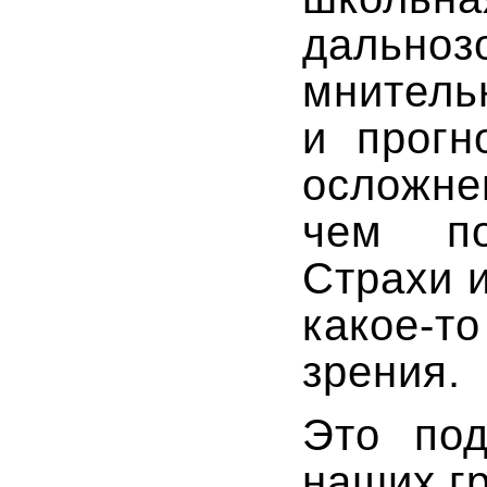
дальн
мните
и прогн
осложне
чем по
Страхи 
какое-то
зрения.
Это под
наших г