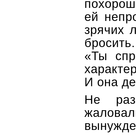
похорош
ей непр
зрячих 
бросит
«Ты спр
характе
И она де
Не раз
жало
вынужд