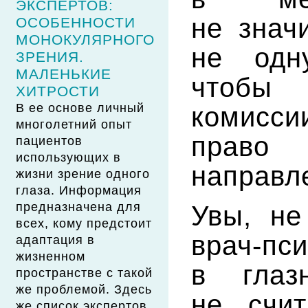
ЭКСПЕРТОВ:
не знач
ОСОБЕННОСТИ
МОНОКУЛЯРНОГО
не одну
ЗРЕНИЯ.
МАЛЕНЬКИЕ
чтобы
ХИТРОСТИ
В ее основе личный
комисси
многолетний опыт
право
пациентов
использующих в
направл
жизни зрение одного
глаза. Информация
предназначена для
Увы, не
всех, кому предстоит
врач-пс
адаптация в
жизненном
в глаз
пространстве с такой
же проблемой. Здесь
не счит
же список экспертов.