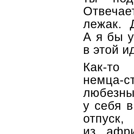
Отвечае
лежак. 
А я бы 
в этой и
Как-то
с
немца-с
любезны
у себя в
отпуск,
из афри