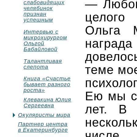
— Любой
слабовидящих
челябинок
целого
признан
успешным
Ольга 
Интервью с
микрохирургом
награда
Ольгой
Бабайловой
довелос
Талантливая
теме мо
слепота
Книга «Счастье
психол
бывает разного
роста»
Ею мы с
Клевакина Юлия
лет. В 
Сергеевна
Окуляристы мира
несколь
Партнер центра
в Екатеринбурге
чис