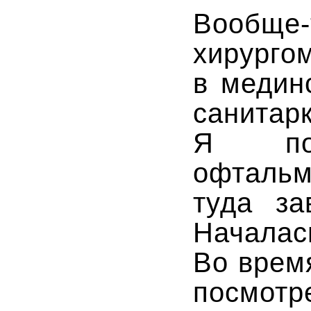
Вообще-
хирур
в медин
санита
Я по
офтальм
туда за
Начала
Во врем
посмо