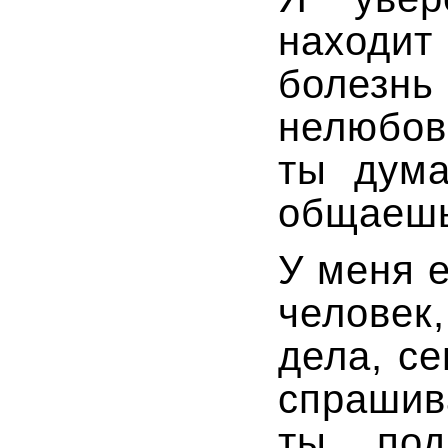
находит
болезнь
нелюбовь
ты дума
общаешь
У меня е
челове
дела, с
спр
ты под