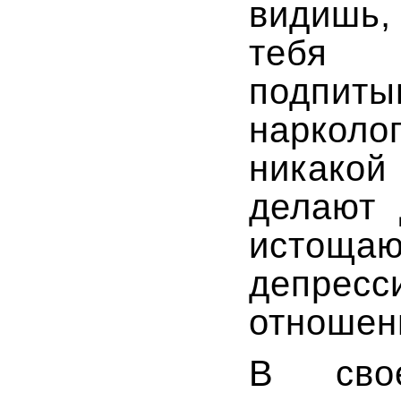
видишь,
тебя 
подпиты
нарколо
никак
делают 
истоща
депресс
отношен
В сво