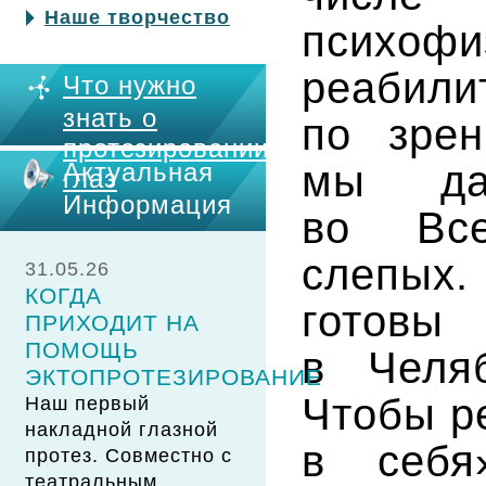
Наше творчество
психофи
реаби
Что нужно
знать о
по зрен
протезировании
Актуальная
мы да
глаз
Информация
во Все
слепых
31.05.26
КОГДА
готовы
ПРИХОДИТ НА
ПОМОЩЬ
в Челя
ЭКТОПРОТЕЗИРОВАНИЕ
Чтобы р
Наш первый
накладной глазной
в себя
протез. Совместно с
театральным