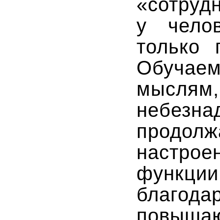
«сотр
у чело
только 
Обучае
мыслям,
небе
продо
настрое
функции
благода
повыша