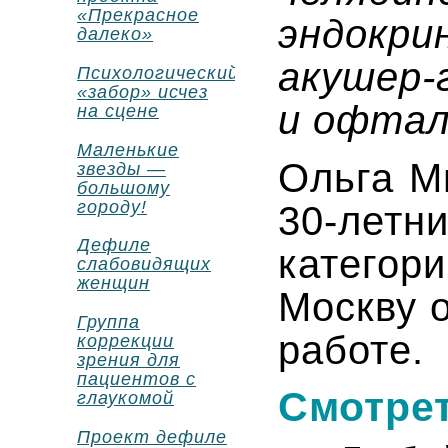
«Прекрасное
эндокр
далеко»
акушер-
Психологический
«забор» исчез
и офтал
на сцене
Маленькие
Ольга М
звезды —
большому
городу!
30-летн
Дефиле
категор
слабовидящих
женщин
Москву 
Группа
работе.
коррекции
зрения для
пациентов с
Смотрет
глаукомой
Проект дефиле