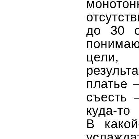
моното
отсутст
до 30 с
понима
цели,
резуль
платье 
съесть 
куда-то
и
В
какой
услажда