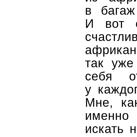
в багаж
И вот 
счаст
африкан
так уже
себя о
у каждо
Мне, ка
именно
искать 