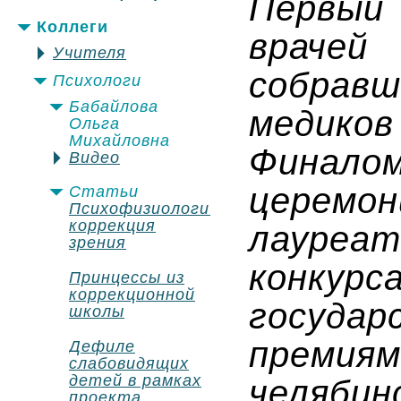
Первый
Коллеги
врачей
Учителя
собрав
Психологи
Бабайлова
медиков
Ольга
Михайловна
Финал
Видео
церем
Статьи
Психофизиологическая
коррекция
лауре
зрения
конкур
Принцессы из
коррекционной
госуда
школы
преми
Дефиле
слабовидящих
детей в рамках
челяб
проекта