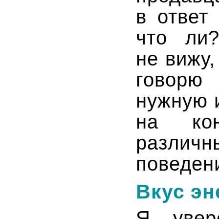
в ответ
что ли
не вижу
говорю
нужную 
на кон
различн
поведен
Вкус эн
Я увер