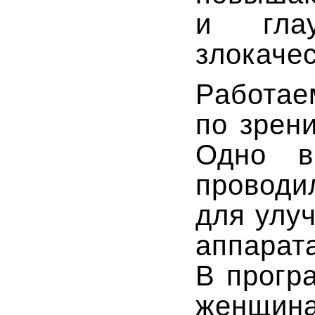
и гла
злокаче
Работа
по зрен
Одно в
проводи
для улу
аппарат
В прогр
женщина