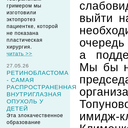
слабови
гримером мы
изготовили
выйти н
эктопротез
пациентке, которой
необхо
не показана
очере
пластическая
хирургия.
а подде
читать >>
Мы бы н
27.05.26
РЕТИНОБЛАСТОМА
предс
- САМАЯ
РАСПРОСТРАНЕННАЯ
орган
ВНУТРИГЛАЗНАЯ
Топун
ОПУХОЛЬ У
ДЕТЕЙ
имидж-к
Эта злокачественное
образование