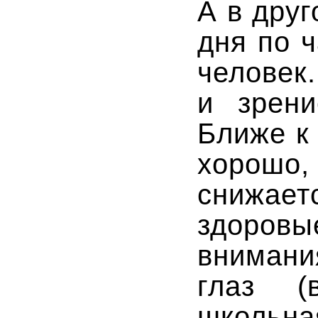
А в дру
дня по 
челове
и зрени
Ближе к
хорошо
снижае
здоров
внимани
глаз (в
школьн