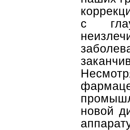
коррекц
с гла
неизл
забо
заканч
Несм
фармаце
промыш
новой д
аппарат