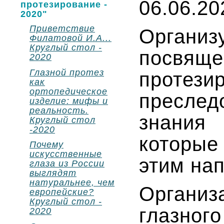
06.06.202
протезирование -
2020"
Приветствие
Орган
Филатовой И.А...
Круглый стол -
посв
2020
Глазной протез
проте
как
ортопедическое
пресле
изделие: мифы и
реальность.
знания
Круглый стол
-2020
которые
Почему
искусственные
этим на
глаза из России
выглядят
натуральнее, чем
Организ
европейские?
Круглый стол -
глазног
2020