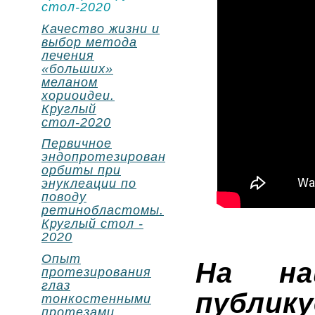
стол-2020
Качество жизни и
выбор метода
лечения
«больших»
меланом
хориоидеи.
Круглый
стол-2020
Первичное
эндопротезирование
орбиты при
энуклеации по
поводу
ретинобластомы.
Круглый стол -
2020
Опыт
На на
протезирования
глаз
публи
тонкостенными
протезами.