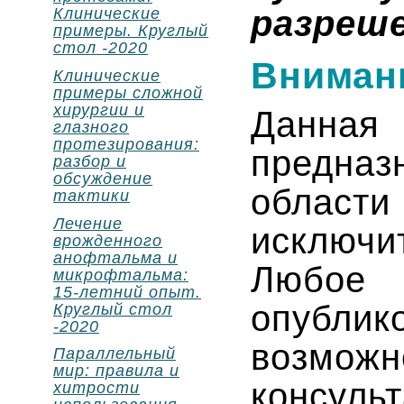
разреше
Клинические
примеры. Круглый
стол -2020
Вниман
Клинические
примеры сложной
хирургии и
Данн
глазного
протезирования:
предназ
разбор и
обсуждение
облас
тактики
Лечение
исключи
врожденного
анофтальма и
Люб
микрофтальма:
15-летний опыт.
опубли
Круглый стол
-2020
возмо
Параллельный
мир: правила и
консуль
хитрости