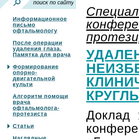
Специа
Информационное
конфере
письмо
офтальмологу
протези
После операции
удаления глаза.
УДАЛЕН
Памятка для врача
НЕИЗБ
Формирование
опорно-
КЛИНИ
двигательной
культи
КРУГЛЫ
Алгоритм помощи
врача
офтальмолога-
Доклад 
протезиста
конфе
Статьи
Наглядные