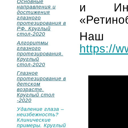
Основные
и Инф
направления и
достижения
«Ретино
глазного
протезирования в
РФ. Круглый
Наш к
стол-2020
Алгоритмы
https://
глазного
протезирования.
Круглый
стол-2020
Глазное
протезирование в
детском
возрасте.
Круглый стол
-2020
Удаление глаза –
неизбежность?
Клинические
примеры. Круглый