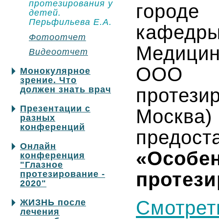
протезирования у
городе
детей.
Перьфильева Е.А.
кафед
Фотоотчет
Медицин
Видеоотчет
ООО 
Монокулярное
зрение. Что
должен знать врач
прот
Презентации с
Москв
разных
конференций
предост
Онлайн
«Особ
конференция
"Глазное
протези
протезирование -
2020"
Смотрет
ЖИЗНЬ после
лечения