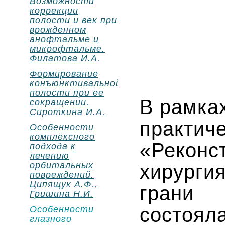
Возможности
коррекции
полости и век при
врожденном
анофтальме и
микрофтальме.
Филатова И.А.
Формирование
конъюнктивальной
полости при ее
В рамка
сокращении.
Сироткина И.А.
практ
Особенности
комплексного
«Реконс
подхода к
лечению
орбитальных
хирурги
повреждений.
Ципящук А.Ф.,
грани 
Гришина Н.И.
состояла
Особенности
глазного