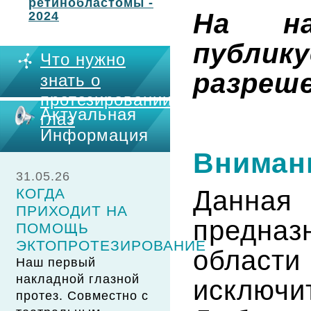
ретинобластомы -
На на
2024
публи
Что нужно
разреше
знать о
протезировании
Актуальная
глаз
Информация
Вниман
31.05.26
Данн
КОГДА
ПРИХОДИТ НА
предназ
ПОМОЩЬ
ЭКТОПРОТЕЗИРОВАНИЕ
облас
Наш первый
накладной глазной
исключи
протез. Совместно с