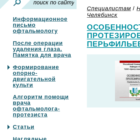
Специалистам
/
Н
Челябинск
Информационное
письмо
ОСОБЕННОС
офтальмологу
ПРОТЕЗИРОВ
ПЕРЬФИЛЬЕВ
После операции
удаления глаза.
Памятка для врача
Формирование
опорно-
двигательной
культи
Алгоритм помощи
врача
офтальмолога-
протезиста
Статьи
Наглядные