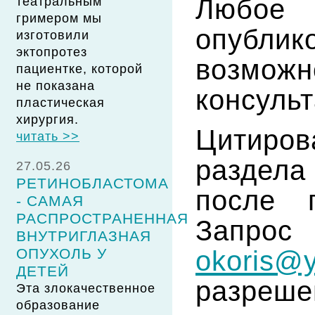
Люб
театральным
гримером мы
опубли
изготовили
эктопротез
возмо
пациентке, которой
не показана
консуль
пластическая
хирургия.
Цитиров
читать >>
раздела
27.05.26
РЕТИНОБЛАСТОМА
после п
- САМАЯ
РАСПРОСТРАНЕННАЯ
Запро
ВНУТРИГЛАЗНАЯ
okoris@y
ОПУХОЛЬ У
ДЕТЕЙ
разреше
Эта злокачественное
образование