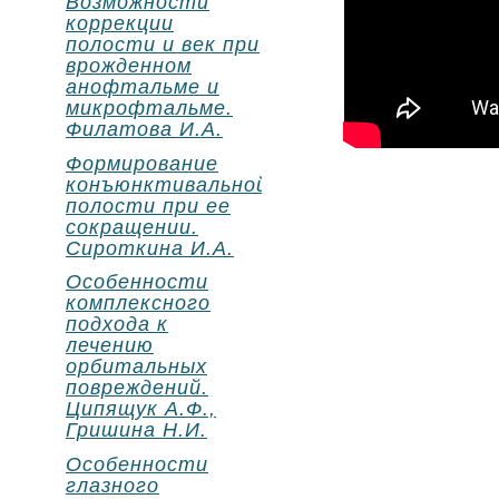
Возможности
коррекции
полости и век при
врожденном
анофтальме и
микрофтальме.
Филатова И.А.
Формирование
конъюнктивальной
полости при ее
сокращении.
Сироткина И.А.
Особенности
комплексного
подхода к
лечению
орбитальных
повреждений.
Ципящук А.Ф.,
Гришина Н.И.
Особенности
глазного