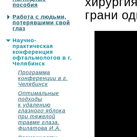
хирургия
пособия
грани о
Работа с людьми,
потерявшими свой
глаз
Научно-
практическая
конференция
офтальмологов в г.
Челябинск
Программа
конференции в г.
Челябинск
Оптимальные
подходы
к удалению
глазного яблока
при тяжелой
травме глаза.
Филатова И.А.