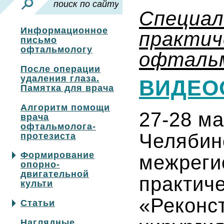
Специа
Информационное
практич
письмо
офтальмологу
офтальм
После операции
удаления глаза.
ВИДЕО
Памятка для врача
Алгоритм помощи
27-28 ма
врача
офтальмолога-
Челябин
протезиста
Формирование
межреги
опорно-
двигательной
практич
культи
«Реконст
Статьи
Наглядные