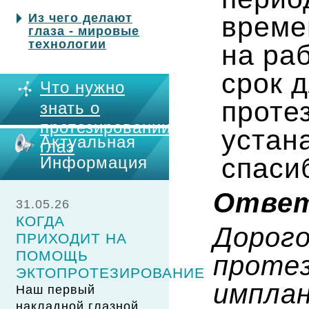
време
Из чего делают
глаза - мировые
технологии
на ра
срок 
Что нужно
проте
знать о
протезировании
устан
Актуальная
глаз
спаси
Информация
Ответ
31.05.26
КОГДА
Дорого
ПРИХОДИТ НА
ПОМОЩЬ
протез
ЭКТОПРОТЕЗИРОВАНИЕ
импла
Наш первый
накладной глазной