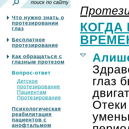
Протези
Что нужно знать о
протезировании
КОГДА
глаз
ВРЕМЕ
Бесплатное
протезирование
Алиш
Как обращаться с
глазным протезом
Здрав
Вопрос-ответ
глаз 
Детское
протезирование
двига
Пациентам
Протезирование
Отеки
Психологическая
умень
реабилитация
пациентов с
перио
анофтальмом