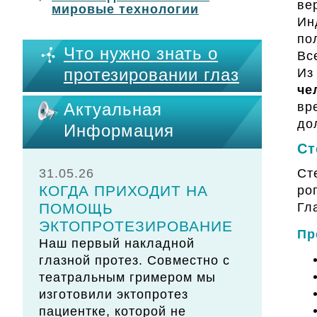
ве
мировые технологии
Ин
по
Что нужно знать о
Вс
протезировании глаз
Из
че
вр
Актуальная
до
Информация
Ст
31.05.26
Ст
КОГДА ПРИХОДИТ НА
ро
ПОМОЩЬ
Гл
ЭКТОПРОТЕЗИРОВАНИЕ
Пр
Наш первый накладной
глазной протез. Совместно с
театральным гримером мы
изготовили эктопротез
пациентке, которой не