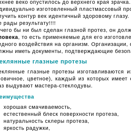
рхнее веко опустилось до верхнего края зрачка.
дивидуально изготовленный пластмассовый пр
лучить контур век идентичный здоровому глазу.
е рады результату!!!!
 чего бы ни был сделан глазной протез, он дол
ловека
, то есть применяемые для его изготов
едного воздействия на организм. Организации
лжны иметь документы, подтверждающие безопа
еклянные глазные протезы
еклянные глазные протезы изготавливаются из
говичное, цветное), каждый из которых имеет
аз выдувают мастера-стеклодувы.
еимущества
хорошая смачиваемость,
естественный блеск поверхности протеза,
натуральность склеры протеза,
яркость радужки,