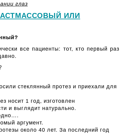
ании глаз
ЛАСТМАССОВЫЙ ИЛИ
янный?
ически все пациенты: т
от, кто первый раз
давно.
⁉
осили стеклянный протез и приехали для
з носит 1 год, изготовлен
ти и выглядит натурально.
лодно….
сомый аргумент.
ротезы около 40 лет. За последний год