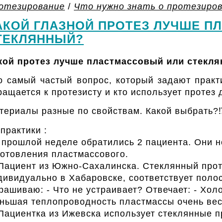
отезирование
/
Что нужно знать о протезиров
АКОЙ ГЛАЗНОЙ ПРОТЕЗ ЛУЧШЕ П
ТЕКЛЯННЫЙ?
кой протез лучше пластмассовый или стекл
о самый частый вопрос, который задают практ
ращается к протезисту и кто использует протез 
териалы разные по свойствам. Какой выбрать?
 практики :
 прошлой неделе обратились 2 пациента. Они н
готовления пластмассового.
 Пациент из Южно-Сахалинска. Стеклянный проте
дивидуально в Хабаровске, соответствует полос
рашиваю: - Что не устраивает? Отвечает: - Хо
ньшая теплопроводность пластмассы очень ве
 Пациентка из Ижевска использует стеклянные п