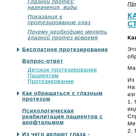
Глазной протез:
Пр
назначения, виды
К
Показания к
протезированию глаз
С
Почему необходимо менять
Ка
глазной протез вовремя
Эт
Бесплатное протезирование
об
Вопрос-ответ
Ма
Детское протезирование
Пациентам
Из
Протезирование
На
Как обращаться с глазным
из
протезом
1.
ин
Психологическая
Сп
реабилитация пациентов с
анофтальмом
Ме
2.
Из чего делают глаза -