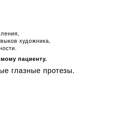
вления,
выков художника,
ности.
амому пациенту.
ые глазные протезы.